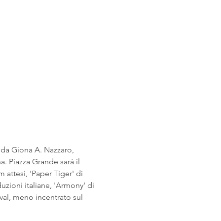
a da Giona A. Nazzaro, 
a. Piazza Grande sarà il 
m attesi, 'Paper Tiger' di 
uzioni italiane, 'Armony' di 
ival, meno incentrato sul 