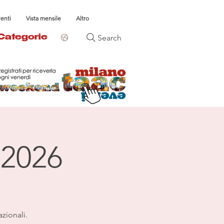
venti
Vista mensile
Altro
Search
Categorie
 2026
azionali.