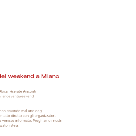
del weekend a Milano
locali #serate #incontri
milanoeventiweekend
, non essendo mai uno degli
tatto diretto con gli organizzatori.
venisse informato. Preghiamo i nostri
zatori stessi.