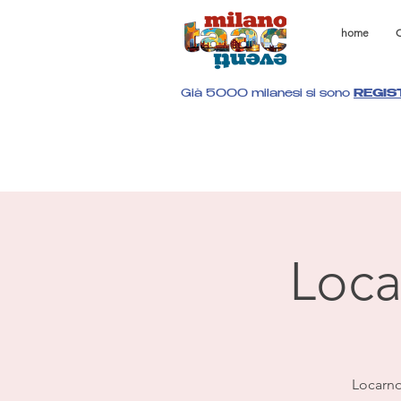
home
C
Già 5000 milanesi si sono
REGIS
Loca
Locarno 