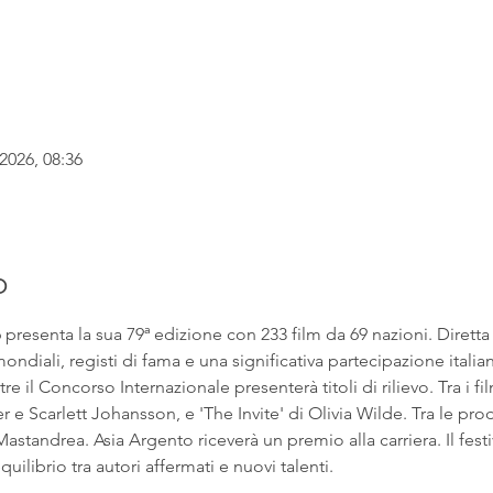
2026, 08:36
o
6 presenta la sua 79ª edizione con 233 film da 69 nazioni. Dirett
ndiali, registi di fama e una significativa partecipazione italian
e il Concorso Internazionale presenterà titoli di rilievo. Tra i fil
 Scarlett Johansson, e 'The Invite' di Olivia Wilde. Tra le prod
astandrea. Asia Argento riceverà un premio alla carriera. Il fest
uilibrio tra autori affermati e nuovi talenti.