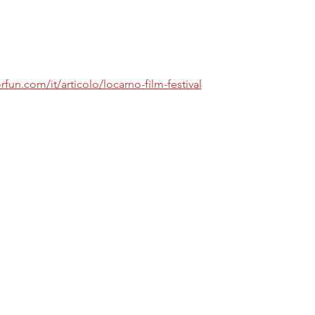
fun.com/it/articolo/locarno-film-festival