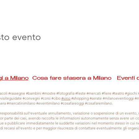
sto evento
i a Milano
Cosa fare stasera a Milano Eventi 
coli #rassegne #bambini #mostre #fotografia #feste #mercati #fiere #teatro #giochi #
#visiteguidate #convegni #corsi #cibo
#vino
#shopping #serate #milanoeventioggi #
sera #mercatinimilano #eventimilano #cosafareoggi #cosafaremilano.
responsabilità sull'eventuale annullamento, variazione o sospensione di un evento
gior parte dei casi, avendo raccolta le informazioni autonomamente senza avere un con
 a pubblicare immediatamente le suddette variazioni nel momento stesso in cui ne 
a di recarsi all'evento e per maggior risucrezza di contattare eventualmente gli organiz