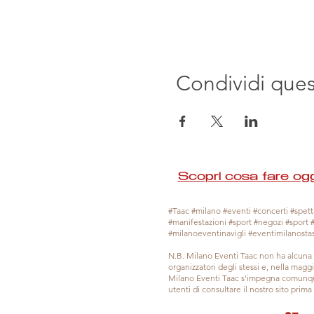
Condividi que
Scopri cosa fare ogg
#Taac #milano #eventi #concerti #spetta
#manifestazioni #sport #negozi #sport 
#milanoeventinavigli #eventimilanosta
N.B. Milano Eventi Taac non ha alcuna 
organizzatori degli stessi e, nella mag
Milano Eventi Taac s'impegna comunque
utenti di consultare il nostro sito prim