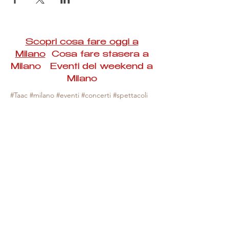
Scopri cosa fare oggi a
Milano
Cosa fare stasera a
Milano Eventi del weekend a
Milano
#Taac #milano #eventi #concerti #spettacoli
#rassegne #bambini #mostre #fotografia
#feste #mercati #fiere #teatro #giochi #locali
#serate #incontri #manifestazioni #sport
#negozi #sport #visiteguidate #convegni
#corsi #cibo
#vino
#shopping #serate
#milanoeventioggi #milanoeventiweekend
#milanoeventinavigli #eventimilanostasera
#mercatinimilano #eventimilano
#cosafareoggi #cosafaremilano.
N.B. Milano Eventi Taac non ha alcuna
responsabilità sull'eventuale annullamento,
variazione o sospensione di un evento, non