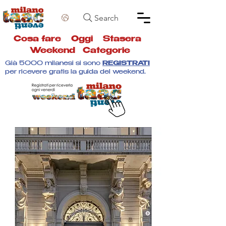
Search
Cosa fare
Oggi
Stasera
Weekend
Categorie
Già 5000 milanesi si sono
REGISTRATI
per ricevere gratis la guida del weekend.