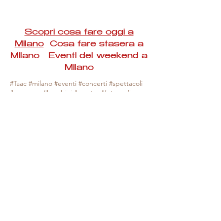
Scopri cosa fare oggi a
Milano
Cosa fare stasera a
Milano Eventi del weekend a
Milano
#Taac #milano #eventi #concerti #spettacoli
#rassegne #bambini #mostre #fotografia
#feste #mercati #fiere #teatro #giochi #locali
#serate #incontri #manifestazioni #sport
#negozi #sport #visiteguidate #convegni
#corsi #cibo
#vino
#shopping #serate
#milanoeventioggi #milanoeventiweekend
#milanoeventinavigli #eventimilanostasera
#mercatinimilano #eventimilano
#cosafareoggi #cosafaremilano.
N.B. Milano Eventi Taac non ha alcuna
responsabilità sull'eventuale annullamento,
variazione o sospensione di un evento, non
essendo mai uno degli organizzatori degli