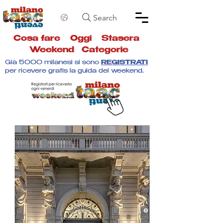
Search
Cosa fare
Oggi
Stasera
Weekend
Categorie
Già 5000 milanesi si sono
REGISTRATI
per ricevere gratis la guida del weekend.