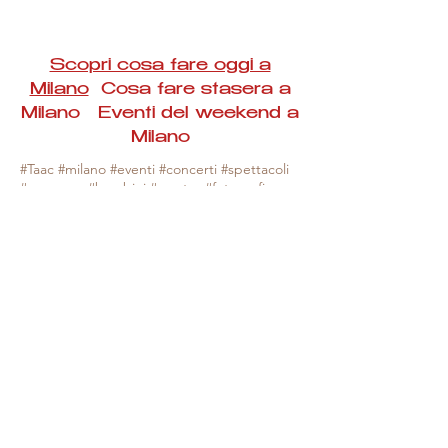
Scopri cosa fare oggi a
Milano
Cosa fare stasera a
Milano Eventi del weekend a
Milano
#Taac #milano #eventi #concerti #spettacoli
#rassegne #bambini #mostre #fotografia
#feste #mercati #fiere #teatro #giochi #locali
#serate #incontri #manifestazioni #sport
#negozi #sport #visiteguidate #convegni
#corsi #cibo
#vino
#shopping #serate
#milanoeventioggi #milanoeventiweekend
#milanoeventinavigli #eventimilanostasera
#mercatinimilano #eventimilano
#cosafareoggi #cosafaremilano.
N.B. Milano Eventi Taac non ha alcuna
responsabilità sull'eventuale annullamento,
variazione o sospensione di un evento, non
essendo mai uno degli organizzatori degli