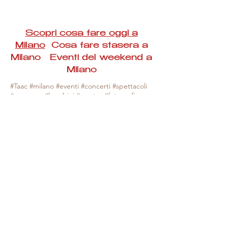
Scopri cosa fare oggi a
Milano
Cosa fare stasera a
Milano Eventi del weekend a
Milano
#Taac #milano #eventi #concerti #spettacoli
#rassegne #bambini #mostre #fotografia
#feste #mercati #fiere #teatro #giochi #locali
#serate #incontri #manifestazioni #sport
#negozi #sport #visiteguidate #convegni
#corsi #cibo
#vino
#shopping #serate
#milanoeventioggi #milanoeventiweekend
#milanoeventinavigli #eventimilanostasera
#mercatinimilano #eventimilano
#cosafareoggi #cosafaremilano.
N.B. Milano Eventi Taac non ha alcuna
responsabilità sull'eventuale annullamento,
variazione o sospensione di un evento, non
essendo mai uno degli organizzatori degli