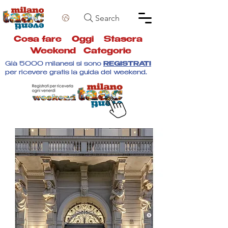
Search
Cosa fare
Oggi
Stasera
Weekend
Categorie
Già 5000 milanesi si sono
REGISTRATI
per ricevere gratis la guida del weekend.