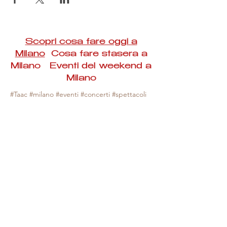
Scopri cosa fare oggi a
Milano
Cosa fare stasera a
Milano Eventi del weekend a
Milano
#Taac #milano #eventi #concerti #spettacoli
#rassegne #bambini #mostre #fotografia
#feste #mercati #fiere #teatro #giochi #locali
#serate #incontri #manifestazioni #sport
#negozi #sport #visiteguidate #convegni
#corsi #cibo
#vino
#shopping #serate
#milanoeventioggi #milanoeventiweekend
#milanoeventinavigli #eventimilanostasera
#mercatinimilano #eventimilano
#cosafareoggi #cosafaremilano.
N.B. Milano Eventi Taac non ha alcuna
responsabilità sull'eventuale annullamento,
variazione o sospensione di un evento, non