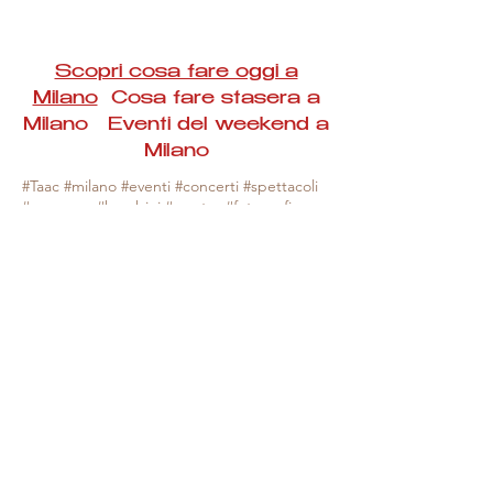
Scopri cosa fare oggi a
Milano
Cosa fare stasera a
Milano Eventi del weekend a
Milano
#Taac #milano #eventi #concerti #spettacoli
#rassegne #bambini #mostre #fotografia
#feste #mercati #fiere #teatro #giochi #locali
#serate #incontri #manifestazioni #sport
#negozi #sport #visiteguidate #convegni
#corsi #cibo
#vino
#shopping #serate
#milanoeventioggi #milanoeventiweekend
#milanoeventinavigli #eventimilanostasera
#mercatinimilano #eventimilano
#cosafareoggi #cosafaremilano.
N.B. Milano Eventi Taac non ha alcuna
responsabilità sull'eventuale annullamento,
variazione o sospensione di un evento, non
essendo mai uno degli organizzatori degli