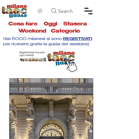
Search
Cosa fare
Oggi
Stasera
Weekend
Categorie
Già 5000 milanesi si sono
REGISTRATI
per ricevere gratis la guida del weekend.