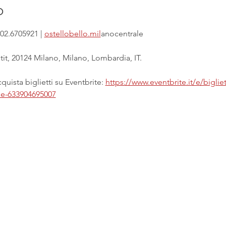
o
02.6705921 | 
ostellobello.mil
anocentrale
it, 20124 Milano, Milano, Lombardia, IT.
uista biglietti su Eventbrite: 
https://www.eventbrite.it/e/biglie
ale-633904695007