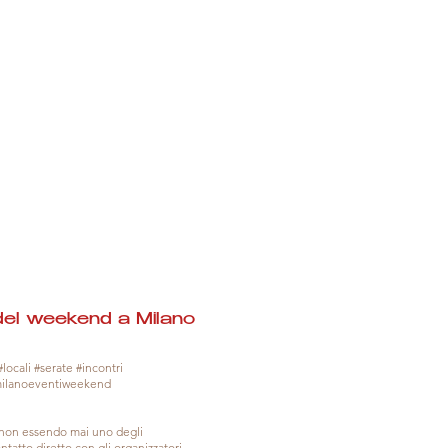
del weekend a Milano
locali #serate #incontri
milanoeventiweekend
, non essendo mai uno degli
tatto diretto con gli organizzatori.