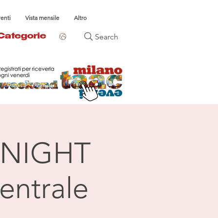
venti
Vista mensile
Altro
Search
Categorie
NIGHT
entrale