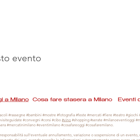
sto evento
i a Milano
Cosa fare stasera a Milano Eventi 
coli #rassegne #bambini #mostre #fotografia #feste #mercati #fiere #teatro #giochi #
#visiteguidate #convegni #corsi #cibo
#vino
#shopping #serate #milanoeventioggi #
sera #mercatinimilano #eventimilano #cosafareoggi #cosafaremilano.
responsabilità sull'eventuale annullamento, variazione o sospensione di un evento
gior parte dei casi, avendo raccolta le informazioni autonomamente senza avere un con