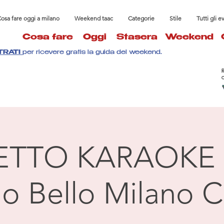
osa fare oggi a milano
Weekend taac
Categorie
Stile
Tutti gli e
Cosa fare
Oggi
Stasera
Weekend
TRATI
per ricevere gratis la guida del weekend.
ETTO KARAOKE 
llo Bello Milano C