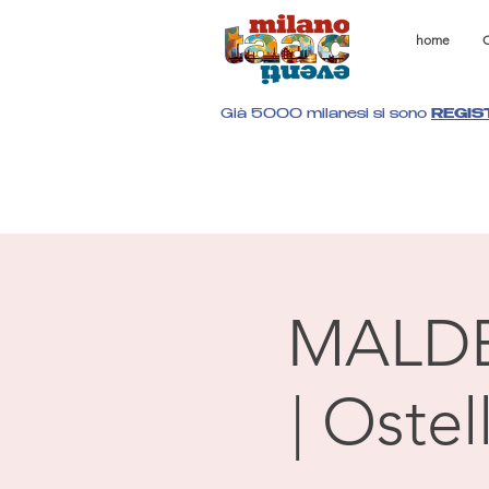
home
C
Già 5000 milanesi si sono
REGIS
MALD
| Oste