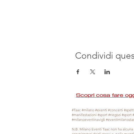
Condividi que
Scopri cosa fare ogg
#Taac #milano #eventi #concerti #spetta
#manifestazioni #sport #negozi #sport 
#milanoeventinavigli #eventimilanosta
N.B. Milano Eventi Taac non ha alcuna 
organizzatori degli stessi e, nella mag