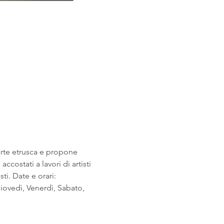
arte etrusca e propone 
costati a lavori di artisti 
i. Date e orari: 
ovedì, Venerdì, Sabato, 