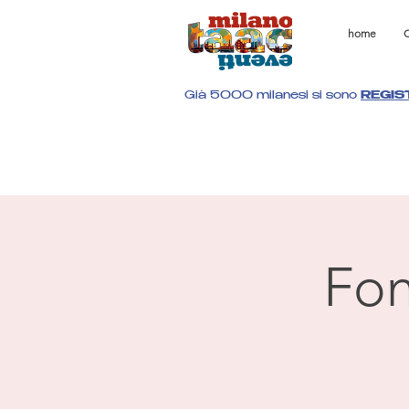
home
C
Già 5000 milanesi si sono
REGIS
Fon