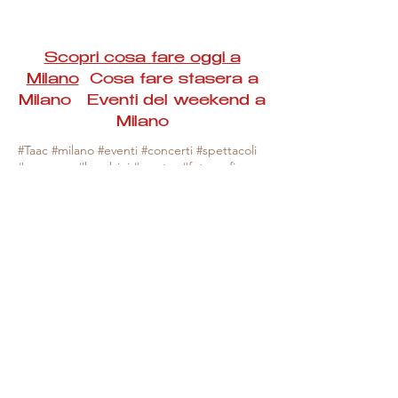
Scopri cosa fare oggi a
Milano
Cosa fare stasera a
Milano Eventi del weekend a
Milano
#Taac #milano #eventi #concerti #spettacoli
#rassegne #bambini #mostre #fotografia
#feste #mercati #fiere #teatro #giochi #locali
#serate #incontri #manifestazioni #sport
#negozi #sport #visiteguidate #convegni
#corsi #cibo
#vino
#shopping #serate
#milanoeventioggi #milanoeventiweekend
#milanoeventinavigli #eventimilanostasera
#mercatinimilano #eventimilano
#cosafareoggi #cosafaremilano.
N.B. Milano Eventi Taac non ha alcuna
responsabilità sull'eventuale annullamento,
variazione o sospensione di un evento, non
essendo mai uno degli organizzatori degli