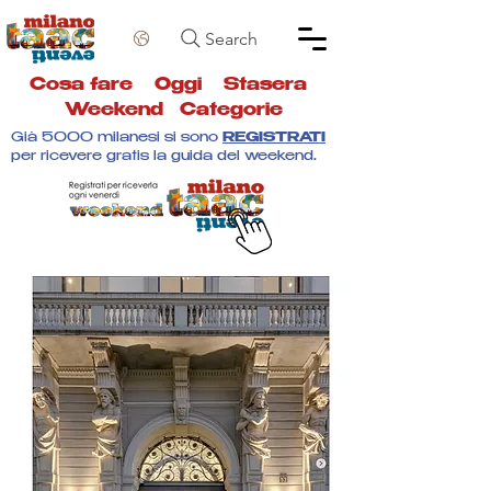
Search
Cosa fare
Oggi
Stasera
Weekend
Categorie
Già 5000 milanesi si sono
REGISTRATI
per ricevere gratis la guida del weekend.