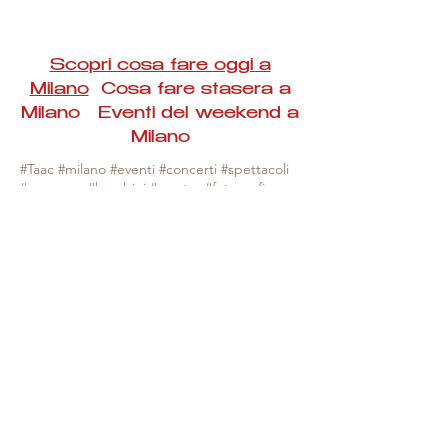
Scopri cosa fare oggi a
Milano
Cosa fare stasera a
Milano Eventi del weekend a
Milano
#Taac #milano #eventi #concerti #spettacoli
#rassegne #bambini #mostre #fotografia
#feste #mercati #fiere #teatro #giochi #locali
#serate #incontri #manifestazioni #sport
#negozi #sport #visiteguidate #convegni
#corsi #cibo
#vino
#shopping #serate
#milanoeventioggi #milanoeventiweekend
#milanoeventinavigli #eventimilanostasera
#mercatinimilano #eventimilano
#cosafareoggi #cosafaremilano.
N.B. Milano Eventi Taac non ha alcuna
responsabilità sull'eventuale annullamento,
variazione o sospensione di un evento, non
essendo mai uno degli organizzatori degli