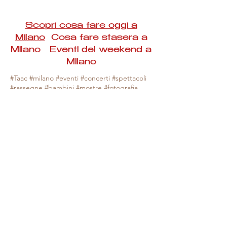
Scopri cosa fare oggi a
Milano
Cosa fare stasera a
Milano Eventi del weekend a
Milano
#Taac #milano #eventi #concerti #spettacoli
#rassegne #bambini #mostre #fotografia
#feste #mercati #fiere #teatro #giochi #locali
#serate #incontri #manifestazioni #sport
#negozi #sport #visiteguidate #convegni
#corsi #cibo
#vino
#shopping #serate
#milanoeventioggi #milanoeventiweekend
#milanoeventinavigli #eventimilanostasera
#mercatinimilano #eventimilano
#cosafareoggi #cosafaremilano.
N.B. Milano Eventi Taac non ha alcuna
responsabilità sull'eventuale annullamento,
variazione o sospensione di un evento, non
essendo mai uno degli organizzatori degli
stessi e, nella maggior parte dei casi,