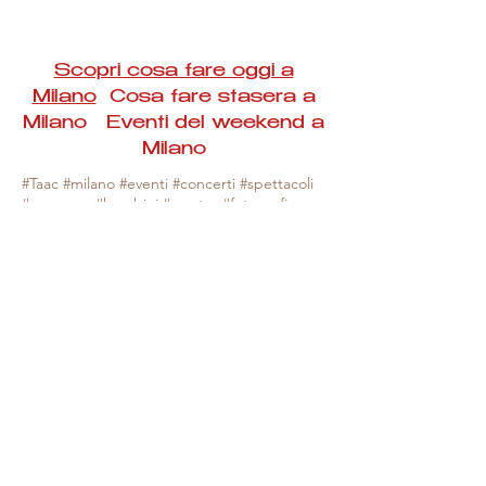
Scopri cosa fare oggi a
Milano
Cosa fare stasera a
Milano Eventi del weekend a
Milano
#Taac #milano #eventi #concerti #spettacoli
#rassegne #bambini #mostre #fotografia
#feste #mercati #fiere #teatro #giochi #locali
#serate #incontri #manifestazioni #sport
#negozi #sport #visiteguidate #convegni
#corsi #cibo
#vino
#shopping #serate
#milanoeventioggi #milanoeventiweekend
#milanoeventinavigli #eventimilanostasera
#mercatinimilano #eventimilano
#cosafareoggi #cosafaremilano.
N.B. Milano Eventi Taac non ha alcuna
responsabilità sull'eventuale annullamento,
variazione o sospensione di un evento, non
essendo mai uno degli organizzatori degli