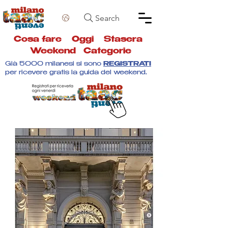
Search
Cosa fare
Oggi
Stasera
Weekend
Categorie
Già 5000 milanesi si sono
REGISTRATI
per ricevere gratis la guida del weekend.