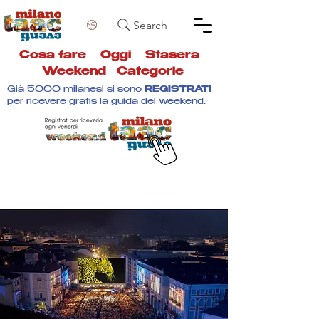
Search
Cosa fare
Oggi
Stasera
Weekend
Categorie
Già 5000 milanesi si sono
REGISTRATI
per ricevere gratis la guida del weekend.