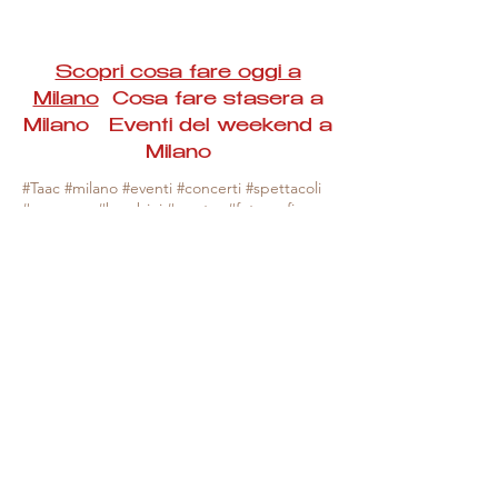
Scopri cosa fare oggi a
Milano
Cosa fare stasera a
Milano Eventi del weekend a
Milano
#Taac #milano #eventi #concerti #spettacoli
#rassegne #bambini #mostre #fotografia
#feste #mercati #fiere #teatro #giochi #locali
#serate #incontri #manifestazioni #sport
#negozi #sport #visiteguidate #convegni
#corsi #cibo
#vino
#shopping #serate
#milanoeventioggi #milanoeventiweekend
#milanoeventinavigli #eventimilanostasera
#mercatinimilano #eventimilano
#cosafareoggi #cosafaremilano.
N.B. Milano Eventi Taac non ha alcuna
responsabilità sull'eventuale annullamento,
variazione o sospensione di un evento, non
essendo mai uno degli organizzatori degli