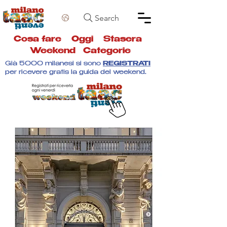
Search
Cosa fare
Oggi
Stasera
Weekend
Categorie
Già 5000 milanesi si sono
REGISTRATI
per ricevere gratis la guida del weekend.