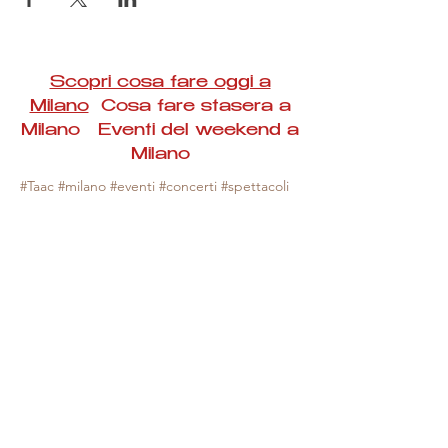
Scopri cosa fare oggi a
Milano
Cosa fare stasera a
Milano Eventi del weekend a
Milano
#Taac #milano #eventi #concerti #spettacoli
#rassegne #bambini #mostre #fotografia
#feste #mercati #fiere #teatro #giochi #locali
#serate #incontri #manifestazioni #sport
#negozi #sport #visiteguidate #convegni
#corsi #cibo
#vino
#shopping #serate
#milanoeventioggi #milanoeventiweekend
#milanoeventinavigli #eventimilanostasera
#mercatinimilano #eventimilano
#cosafareoggi #cosafaremilano.
N.B. Milano Eventi Taac non ha alcuna
responsabilità sull'eventuale annullamento,
variazione o sospensione di un evento, non