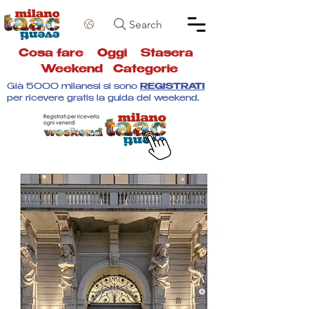
Search
Cosa fare
Oggi
Stasera
Weekend
Categorie
Già 5000 milanesi si sono
REGISTRATI
per ricevere gratis la guida del weekend.