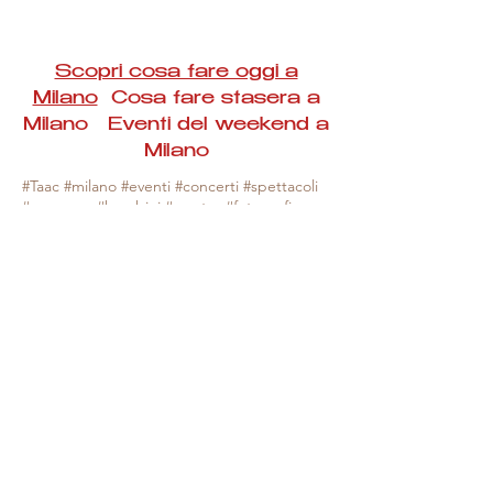
Scopri cosa fare oggi a
Milano
Cosa fare stasera a
Milano Eventi del weekend a
Milano
#Taac #milano #eventi #concerti #spettacoli
#rassegne #bambini #mostre #fotografia
#feste #mercati #fiere #teatro #giochi #locali
#serate #incontri #manifestazioni #sport
#negozi #sport #visiteguidate #convegni
#corsi #cibo
#vino
#shopping #serate
#milanoeventioggi #milanoeventiweekend
#milanoeventinavigli #eventimilanostasera
#mercatinimilano #eventimilano
#cosafareoggi #cosafaremilano.
N.B. Milano Eventi Taac non ha alcuna
responsabilità sull'eventuale annullamento,
variazione o sospensione di un evento, non
essendo mai uno degli organizzatori degli