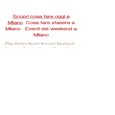
Scopri cosa fare oggi a
Milano
Cosa fare stasera a
Milano Eventi del weekend a
Milano
#Taac #milano #eventi #concerti #spettacoli
#rassegne #bambini #mostre #fotografia
#feste #mercati #fiere #teatro #giochi #locali
#serate #incontri #manifestazioni #sport
#negozi #sport #visiteguidate #convegni
#corsi #cibo
#vino
#shopping #serate
#milanoeventioggi #milanoeventiweekend
#milanoeventinavigli #eventimilanostasera
#mercatinimilano #eventimilano
#cosafareoggi #cosafaremilano.
N.B. Milano Eventi Taac non ha alcuna
responsabilità sull'eventuale annullamento,
variazione o sospensione di un evento, non
essendo mai uno degli organizzatori degli