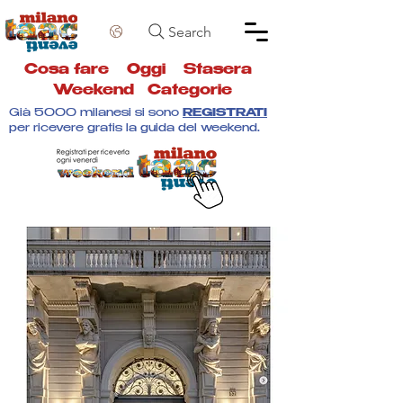
Search
Cosa fare
Oggi
Stasera
Weekend
Categorie
Già 5000 milanesi si sono
REGISTRATI
per ricevere gratis la guida del weekend.