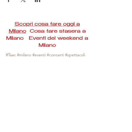
Scopri cosa fare oggi a
Milano
Cosa fare stasera a
Milano Eventi del weekend a
Milano
#Taac #milano #eventi #concerti #spettacoli
#rassegne #bambini #mostre #fotografia
#feste #mercati #fiere #teatro #giochi #locali
#serate #incontri #manifestazioni #sport
#negozi #sport #visiteguidate #convegni
#corsi #cibo
#vino
#shopping #serate
#milanoeventioggi #milanoeventiweekend
#milanoeventinavigli #eventimilanostasera
#mercatinimilano #eventimilano
#cosafareoggi #cosafaremilano.
N.B. Milano Eventi Taac non ha alcuna
responsabilità sull'eventuale annullamento,
variazione o sospensione di un evento, non