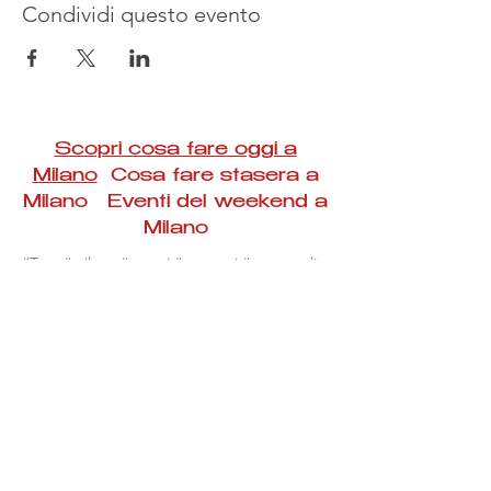
Condividi questo evento
Scopri cosa fare oggi a
Milano
Cosa fare stasera a
Milano Eventi del weekend a
Milano
#Taac #milano #eventi #concerti #spettacoli
#rassegne #bambini #mostre #fotografia
#feste #mercati #fiere #teatro #giochi #locali
#serate #incontri #manifestazioni #sport
#negozi #sport #visiteguidate #convegni
#corsi #cibo
#vino
#shopping #serate
#milanoeventioggi #milanoeventiweekend
#milanoeventinavigli #eventimilanostasera
#mercatinimilano #eventimilano
#cosafareoggi #cosafaremilano.