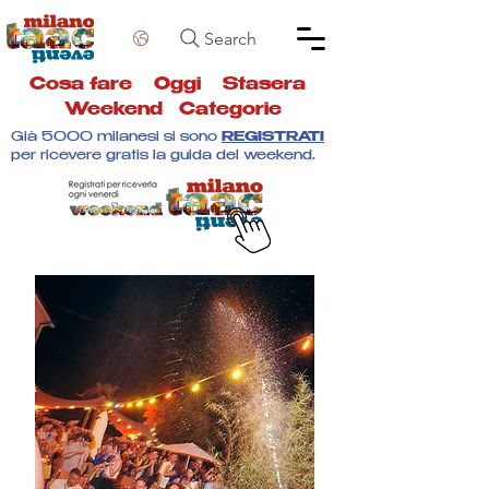
Search
Cosa fare
Oggi
Stasera
Weekend
Categorie
Già 5000 milanesi si sono
REGISTRATI
per ricevere gratis la guida del weekend.