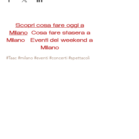
Scopri cosa fare oggi a
Milano
Cosa fare stasera a
Milano Eventi del weekend a
Milano
#Taac #milano #eventi #concerti #spettacoli
#rassegne #bambini #mostre #fotografia
#feste #mercati #fiere #teatro #giochi #locali
#serate #incontri #manifestazioni #sport
#negozi #sport #visiteguidate #convegni
#corsi #cibo
#vino
#shopping #serate
#milanoeventioggi #milanoeventiweekend
#milanoeventinavigli #eventimilanostasera
#mercatinimilano #eventimilano
#cosafareoggi #cosafaremilano.
N.B. Milano Eventi Taac non ha alcuna
responsabilità sull'eventuale annullamento,
variazione o sospensione di un evento, non