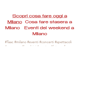
Scopri cosa fare oggi a
Milano
Cosa fare stasera a
Milano Eventi del weekend a
Milano
#Taac #milano #eventi #concerti #spettacoli
#rassegne #bambini #mostre #fotografia
#feste #mercati #fiere #teatro #giochi #locali
#serate #incontri #manifestazioni #sport
#negozi #sport #visiteguidate #convegni
#corsi #cibo
#vino
#shopping #serate
#milanoeventioggi #milanoeventiweekend
#milanoeventinavigli #eventimilanostasera
#mercatinimilano #eventimilano
#cosafareoggi #cosafaremilano.
N.B. Milano Eventi Taac non ha alcuna
responsabilità sull'eventuale annullamento,
variazione o sospensione di un evento, non
essendo mai uno degli organizzatori degli