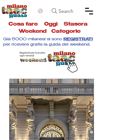
Search
Cosa fare
Oggi
Stasera
Weekend
Categorie
Già 5000 milanesi si sono
REGISTRATI
per ricevere gratis la guida del weekend.