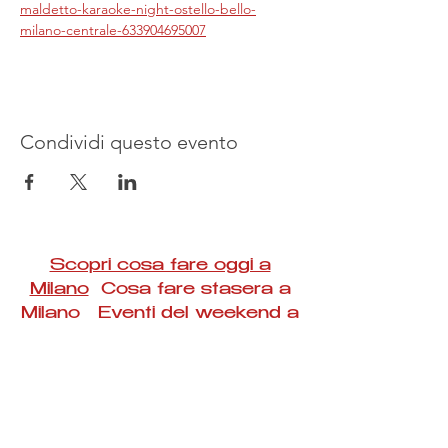
maldetto-karaoke-night-ostello-bello-
milano-centrale-633904695007
Condividi questo evento
Scopri cosa fare oggi a
Milano
Cosa fare stasera a
Milano Eventi del weekend a
Milano
#Taac #milano #eventi #concerti #spettacoli
#rassegne #bambini #mostre #fotografia
#feste #mercati #fiere #teatro #giochi #locali
#serate #incontri #manifestazioni #sport
#negozi #sport #visiteguidate #convegni