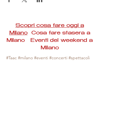
Scopri cosa fare oggi a
Milano
Cosa fare stasera a
Milano Eventi del weekend a
Milano
#Taac #milano #eventi #concerti #spettacoli
#rassegne #bambini #mostre #fotografia
#feste #mercati #fiere #teatro #giochi #locali
#serate #incontri #manifestazioni #sport
#negozi #sport #visiteguidate #convegni
#corsi #cibo
#vino
#shopping #serate
#milanoeventioggi #milanoeventiweekend
#milanoeventinavigli #eventimilanostasera
#mercatinimilano #eventimilano
#cosafareoggi #cosafaremilano.
N.B. Milano Eventi Taac non ha alcuna
responsabilità sull'eventuale annullamento,
variazione o sospensione di un evento, non