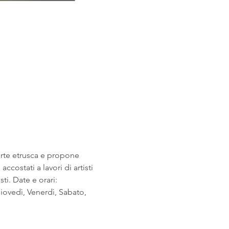
arte etrusca e propone 
costati a lavori di artisti 
i. Date e orari: 
ovedì, Venerdì, Sabato, 