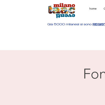
home
C
Già 5000 milanesi si sono
REGIS
Fon