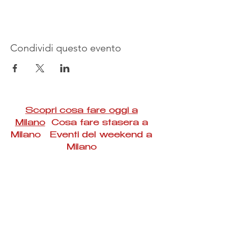
Condividi questo evento
Scopri cosa fare oggi a
Milano
Cosa fare stasera a
Milano Eventi del weekend a
Milano
#Taac #milano #eventi #concerti #spettacoli
#rassegne #bambini #mostre #fotografia
#feste #mercati #fiere #teatro #giochi #locali
#serate #incontri #manifestazioni #sport
#negozi #sport #visiteguidate #convegni
#corsi #cibo
#vino
#shopping #serate
#milanoeventioggi #milanoeventiweekend