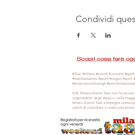
Condividi que
Scopri cosa fare ogg
#Taac #milano #eventi #concerti #spetta
#manifestazioni #sport #negozi #sport 
#milanoeventinavigli #eventimilanosta
N.B. Milano Eventi Taac non ha alcuna 
organizzatori degli stessi e, nella mag
Milano Eventi Taac s'impegna comunque
utenti di consultare il nostro sito prim