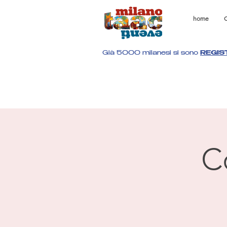
home
C
Già 5000 milanesi si sono
REGIS
C