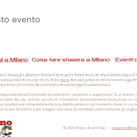
sto evento
i a Milano
Cosa fare stasera a Milano Eventi 
coli #rassegne #bambini #mostre #fotografia #feste #mercati #fiere #teatro #giochi #
#visiteguidate #convegni #corsi #cibo
#vino
#shopping #serate #milanoeventioggi #
sera #mercatinimilano #eventimilano #cosafareoggi #cosafaremilano.
responsabilità sull'eventuale annullamento, variazione o sospensione di un evento
gior parte dei casi, avendo raccolta le informazioni autonomamente senza avere un con
 a pubblicare immediatamente le suddette variazioni nel momento stesso in cui ne 
a di recarsi all'evento e per maggior risucrezza di contattare eventualmente gli organiz
© 2025 Milano Eventi taac -
redazione@mil