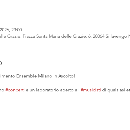
2026, 23:00
lle Grazie, Piazza Santa Maria delle Grazie, 6, 28064 Sillavengo N
o
ertimento Ensemble Milano In Ascolto!
no 
#concerti
 e un laboratorio aperto a i 
#musicisti
 di qualsiasi et