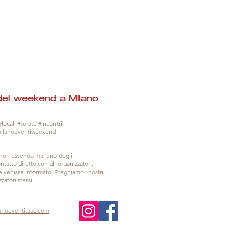
del weekend a Milano
locali #serate #incontri
milanoeventiweekend
, non essendo mai uno degli
tatto diretto con gli organizzatori.
venisse informato. Preghiamo i nostri
zatori stessi.
anoeventitaac.com