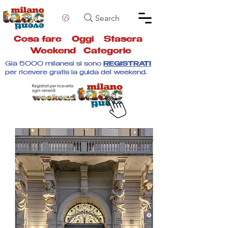
Search
Cosa fare
Oggi
Stasera
Weekend
Categorie
Già 5000 milanesi si sono
REGISTRATI
per ricevere gratis la guida del weekend.