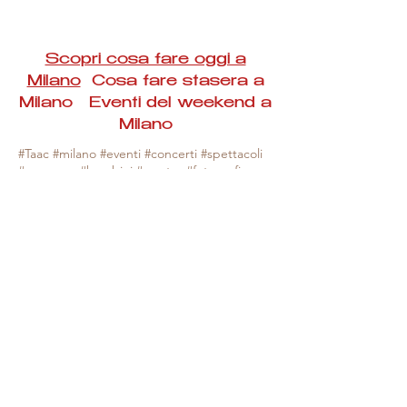
Scopri cosa fare oggi a
Milano
Cosa fare stasera a
Milano Eventi del weekend a
Milano
#Taac #milano #eventi #concerti #spettacoli
#rassegne #bambini #mostre #fotografia
#feste #mercati #fiere #teatro #giochi #locali
#serate #incontri #manifestazioni #sport
#negozi #sport #visiteguidate #convegni
#corsi #cibo
#vino
#shopping #serate
#milanoeventioggi #milanoeventiweekend
#milanoeventinavigli #eventimilanostasera
#mercatinimilano #eventimilano
#cosafareoggi #cosafaremilano.
N.B. Milano Eventi Taac non ha alcuna
responsabilità sull'eventuale annullamento,
variazione o sospensione di un evento, non
essendo mai uno degli organizzatori degli