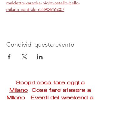
maldetto-karaoke-night-ostello-bello-
milano-centrale-633904695007
Condividi questo evento
Scopri cosa fare oggi a
Milano
Cosa fare stasera a
Milano Eventi del weekend a
Milano
#Taac #milano #eventi #concerti #spettacoli
#rassegne #bambini #mostre #fotografia
#feste #mercati #fiere #teatro #giochi #locali
#serate #incontri #manifestazioni #sport
#negozi #sport #visiteguidate #convegni