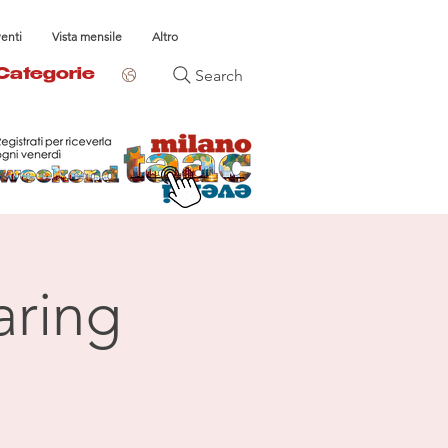
venti
Vista mensile
Altro
Search
Categorie
aring