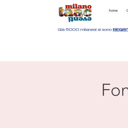
home
C
Già 5000 milanesi si sono
REGIS
Fon