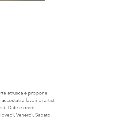
arte etrusca e propone 
costati a lavori di artisti 
i. Date e orari: 
ovedì, Venerdì, Sabato, 