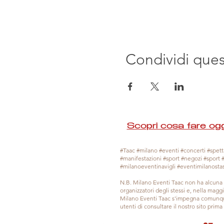
Condividi que
Scopri cosa fare ogg
#Taac #milano #eventi #concerti #spetta
#manifestazioni #sport #negozi #sport 
#milanoeventinavigli #eventimilanosta
N.B. Milano Eventi Taac non ha alcuna 
organizzatori degli stessi e, nella mag
Milano Eventi Taac s'impegna comunque
utenti di consultare il nostro sito prim