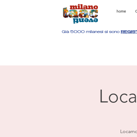
home
C
Già 5000 milanesi si sono
REGIS
Loca
Locarno 