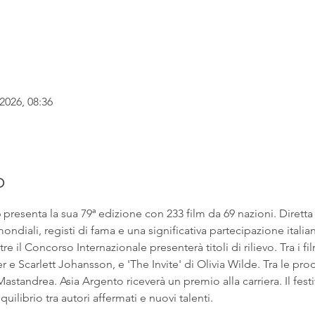
2026, 08:36
o
6 presenta la sua 79ª edizione con 233 film da 69 nazioni. Dirett
ndiali, registi di fama e una significativa partecipazione italian
e il Concorso Internazionale presenterà titoli di rilievo. Tra i fil
 Scarlett Johansson, e 'The Invite' di Olivia Wilde. Tra le prod
astandrea. Asia Argento riceverà un premio alla carriera. Il fest
uilibrio tra autori affermati e nuovi talenti.