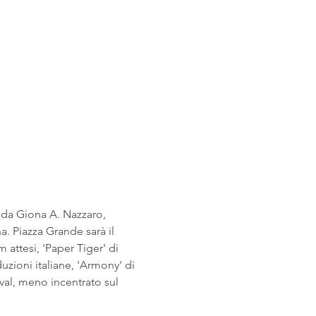
a da Giona A. Nazzaro, 
a. Piazza Grande sarà il 
m attesi, 'Paper Tiger' di 
uzioni italiane, 'Armony' di 
ival, meno incentrato sul 