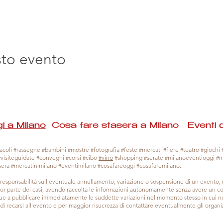
sto evento
i a Milano
Cosa fare stasera a Milano Eventi 
coli #rassegne #bambini #mostre #fotografia #feste #mercati #fiere #teatro #giochi #
#visiteguidate #convegni #corsi #cibo
#vino
#shopping #serate #milanoeventioggi #
sera #mercatinimilano #eventimilano #cosafareoggi #cosafaremilano.
responsabilità sull'eventuale annullamento, variazione o sospensione di un evento
gior parte dei casi, avendo raccolta le informazioni autonomamente senza avere un con
 a pubblicare immediatamente le suddette variazioni nel momento stesso in cui ne 
a di recarsi all'evento e per maggior risucrezza di contattare eventualmente gli organiz