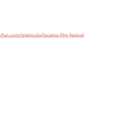
fun.com/it/articolo/locarno-film-festival