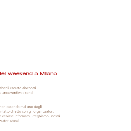
del weekend a Milano
locali #serate #incontri
milanoeventiweekend
, non essendo mai uno degli
tatto diretto con gli organizzatori.
venisse informato. Preghiamo i nostri
zatori stessi.