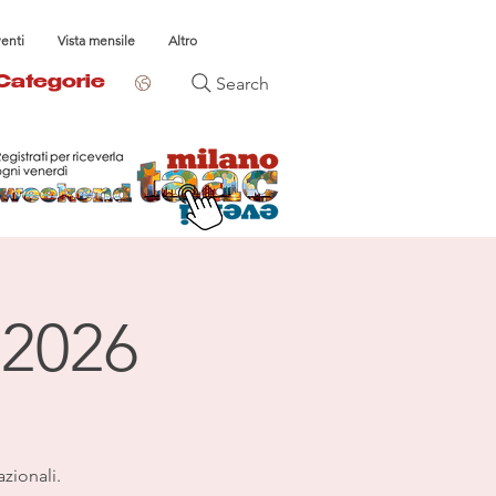
venti
Vista mensile
Altro
Search
Categorie
 2026
azionali.