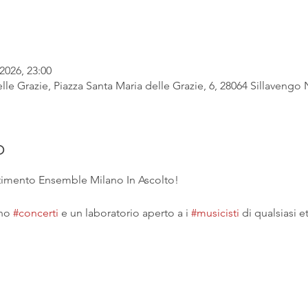
2026, 23:00
lle Grazie, Piazza Santa Maria delle Grazie, 6, 28064 Sillavengo N
o
ertimento Ensemble Milano In Ascolto!
no 
#concerti
 e un laboratorio aperto a i 
#musicisti
 di qualsiasi et