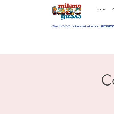
home
C
Già 5000 milanesi si sono
REGIS
C