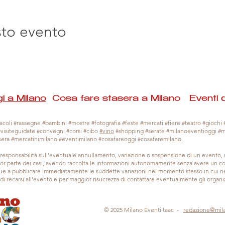
sto evento
i a Milano
Cosa fare stasera a Milano Eventi 
coli #rassegne #bambini #mostre #fotografia #feste #mercati #fiere #teatro #giochi #
#visiteguidate #convegni #corsi #cibo
#vino
#shopping #serate #milanoeventioggi #
sera #mercatinimilano #eventimilano #cosafareoggi #cosafaremilano.
responsabilità sull'eventuale annullamento, variazione o sospensione di un evento
gior parte dei casi, avendo raccolta le informazioni autonomamente senza avere un con
 a pubblicare immediatamente le suddette variazioni nel momento stesso in cui ne 
a di recarsi all'evento e per maggior risucrezza di contattare eventualmente gli organiz
© 2025 Milano Eventi taac -
redazione@mil