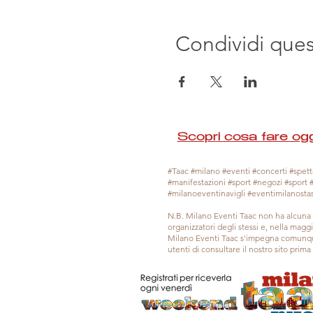
Condividi que
Scopri cosa fare ogg
#Taac #milano #eventi #concerti #spetta
#manifestazioni #sport #negozi #sport 
#milanoeventinavigli #eventimilanosta
N.B. Milano Eventi Taac non ha alcuna 
organizzatori degli stessi e, nella mag
Milano Eventi Taac s'impegna comunque
utenti di consultare il nostro sito prim