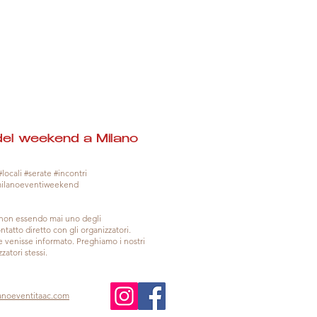
del weekend a Milano
locali #serate #incontri
milanoeventiweekend
, non essendo mai uno degli
tatto diretto con gli organizzatori.
venisse informato. Preghiamo i nostri
zatori stessi.
anoeventitaac.com