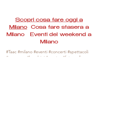
Scopri cosa fare oggi a
Milano
Cosa fare stasera a
Milano Eventi del weekend a
Milano
#Taac #milano #eventi #concerti #spettacoli
#rassegne #bambini #mostre #fotografia
#feste #mercati #fiere #teatro #giochi #locali
#serate #incontri #manifestazioni #sport
#negozi #sport #visiteguidate #convegni
#corsi #cibo
#vino
#shopping #serate
#milanoeventioggi #milanoeventiweekend
#milanoeventinavigli #eventimilanostasera
#mercatinimilano #eventimilano
#cosafareoggi #cosafaremilano.
N.B. Milano Eventi Taac non ha alcuna
responsabilità sull'eventuale annullamento,
variazione o sospensione di un evento, non
essendo mai uno degli organizzatori degli