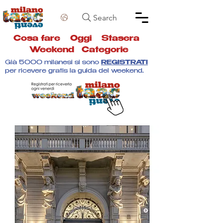
Search
Cosa fare
Oggi
Stasera
Weekend
Categorie
Già 5000 milanesi si sono
REGISTRATI
per ricevere gratis la guida del weekend.