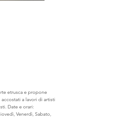
arte etrusca e propone 
costati a lavori di artisti 
i. Date e orari: 
ovedì, Venerdì, Sabato, 