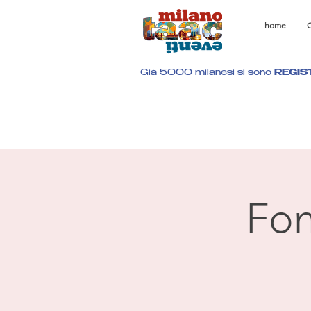
home
C
Già 5000 milanesi si sono
REGIS
Fon