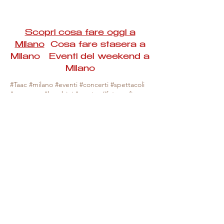
Scopri cosa fare oggi a
Milano
Cosa fare stasera a
Milano Eventi del weekend a
Milano
#Taac #milano #eventi #concerti #spettacoli
#rassegne #bambini #mostre #fotografia
#feste #mercati #fiere #teatro #giochi #locali
#serate #incontri #manifestazioni #sport
#negozi #sport #visiteguidate #convegni
#corsi #cibo
#vino
#shopping #serate
#milanoeventioggi #milanoeventiweekend
#milanoeventinavigli #eventimilanostasera
#mercatinimilano #eventimilano
#cosafareoggi #cosafaremilano.
N.B. Milano Eventi Taac non ha alcuna
responsabilità sull'eventuale annullamento,
variazione o sospensione di un evento, non
essendo mai uno degli organizzatori degli