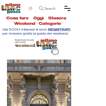
Search
Cosa fare
Oggi
Stasera
Weekend
Categorie
Già 5000 milanesi si sono
REGISTRATI
per ricevere gratis la guida del weekend.