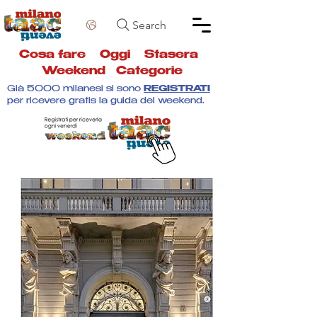
Search
Cosa fare
Oggi
Stasera
Weekend
Categorie
Già 5000 milanesi si sono
REGISTRATI
per ricevere gratis la guida del weekend.