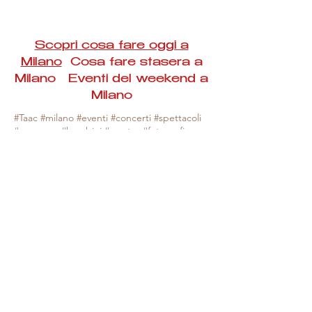
Scopri cosa fare oggi a
Milano
Cosa fare stasera a
Milano Eventi del weekend a
Milano
#Taac #milano #eventi #concerti #spettacoli
#rassegne #bambini #mostre #fotografia
#feste #mercati #fiere #teatro #giochi #locali
#serate #incontri #manifestazioni #sport
#negozi #sport #visiteguidate #convegni
#corsi #cibo
#vino
#shopping #serate
#milanoeventioggi #milanoeventiweekend
#milanoeventinavigli #eventimilanostasera
#mercatinimilano #eventimilano
#cosafareoggi #cosafaremilano.
N.B. Milano Eventi Taac non ha alcuna
responsabilità sull'eventuale annullamento,
variazione o sospensione di un evento, non
essendo mai uno degli organizzatori degli