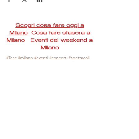
Scopri cosa fare oggi a
Milano
Cosa fare stasera a
Milano Eventi del weekend a
Milano
#Taac #milano #eventi #concerti #spettacoli
#rassegne #bambini #mostre #fotografia
#feste #mercati #fiere #teatro #giochi #locali
#serate #incontri #manifestazioni #sport
#negozi #sport #visiteguidate #convegni
#corsi #cibo
#vino
#shopping #serate
#milanoeventioggi #milanoeventiweekend
#milanoeventinavigli #eventimilanostasera
#mercatinimilano #eventimilano
#cosafareoggi #cosafaremilano.
N.B. Milano Eventi Taac non ha alcuna
responsabilità sull'eventuale annullamento,
variazione o sospensione di un evento, non