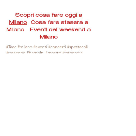
Scopri cosa fare oggi a
Milano
Cosa fare stasera a
Milano Eventi del weekend a
Milano
#Taac #milano #eventi #concerti #spettacoli
#rassegne #bambini #mostre #fotografia
#feste #mercati #fiere #teatro #giochi #locali
#serate #incontri #manifestazioni #sport
#negozi #sport #visiteguidate #convegni
#corsi #cibo
#vino
#shopping #serate
#milanoeventioggi #milanoeventiweekend
#milanoeventinavigli #eventimilanostasera
#mercatinimilano #eventimilano
#cosafareoggi #cosafaremilano.
N.B. Milano Eventi Taac non ha alcuna
responsabilità sull'eventuale annullamento,
variazione o sospensione di un evento, non
essendo mai uno degli organizzatori degli
stessi e, nella maggior parte dei casi,