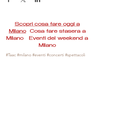
Scopri cosa fare oggi a
Milano
Cosa fare stasera a
Milano Eventi del weekend a
Milano
#Taac #milano #eventi #concerti #spettacoli
#rassegne #bambini #mostre #fotografia
#feste #mercati #fiere #teatro #giochi #locali
#serate #incontri #manifestazioni #sport
#negozi #sport #visiteguidate #convegni
#corsi #cibo
#vino
#shopping #serate
#milanoeventioggi #milanoeventiweekend
#milanoeventinavigli #eventimilanostasera
#mercatinimilano #eventimilano
#cosafareoggi #cosafaremilano.
N.B. Milano Eventi Taac non ha alcuna
responsabilità sull'eventuale annullamento,
variazione o sospensione di un evento, non