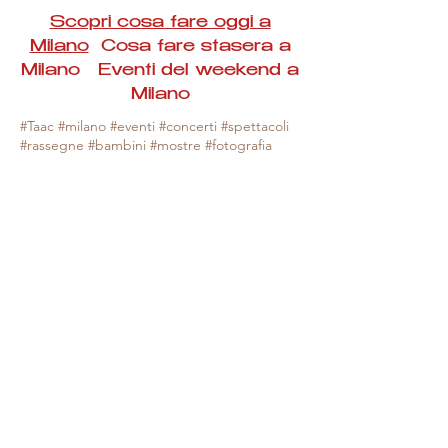
Scopri cosa fare oggi a
Milano
Cosa fare stasera a
Milano Eventi del weekend a
Milano
#Taac #milano #eventi #concerti #spettacoli
#rassegne #bambini #mostre #fotografia
#feste #mercati #fiere #teatro #giochi #locali
#serate #incontri #manifestazioni #sport
#negozi #sport #visiteguidate #convegni
#corsi #cibo
#vino
#shopping #serate
#milanoeventioggi #milanoeventiweekend
#milanoeventinavigli #eventimilanostasera
#mercatinimilano #eventimilano
#cosafareoggi #cosafaremilano.
N.B. Milano Eventi Taac non ha alcuna
responsabilità sull'eventuale annullamento,
variazione o sospensione di un evento, non
essendo mai uno degli organizzatori degli
stessi e, nella maggior parte dei casi,
avendo raccolta le informazioni