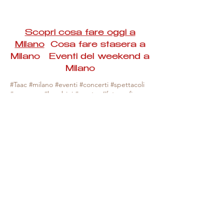
Scopri cosa fare oggi a
Milano
Cosa fare stasera a
Milano Eventi del weekend a
Milano
#Taac #milano #eventi #concerti #spettacoli
#rassegne #bambini #mostre #fotografia
#feste #mercati #fiere #teatro #giochi #locali
#serate #incontri #manifestazioni #sport
#negozi #sport #visiteguidate #convegni
#corsi #cibo
#vino
#shopping #serate
#milanoeventioggi #milanoeventiweekend
#milanoeventinavigli #eventimilanostasera
#mercatinimilano #eventimilano
#cosafareoggi #cosafaremilano.
N.B. Milano Eventi Taac non ha alcuna
responsabilità sull'eventuale annullamento,
variazione o sospensione di un evento, non
essendo mai uno degli organizzatori degli