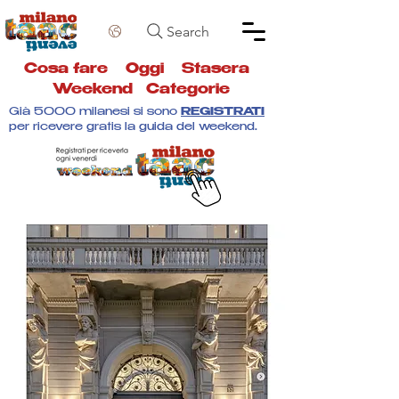
Search
Cosa fare
Oggi
Stasera
Weekend
Categorie
Già 5000 milanesi si sono
REGISTRATI
per ricevere gratis la guida del weekend.