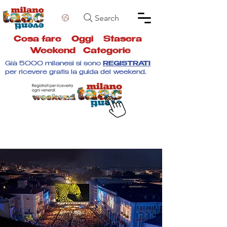
Search
Cosa fare
Oggi
Stasera
Weekend
Categorie
Già 5000 milanesi si sono
REGISTRATI
per ricevere gratis la guida del weekend.