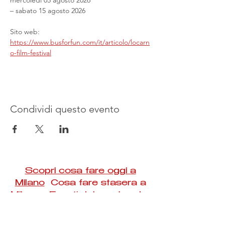
mercoledì 05 agosto 2026
– sabato 15 agosto 2026
Sito web: 
https://www.busforfun.com/it/articolo/locarn
o-film-festival
Condividi questo evento
Scopri cosa fare oggi a
Milano
Cosa fare stasera a
Milano Eventi del weekend a
Milano
#Taac #milano #eventi #concerti #spettacoli