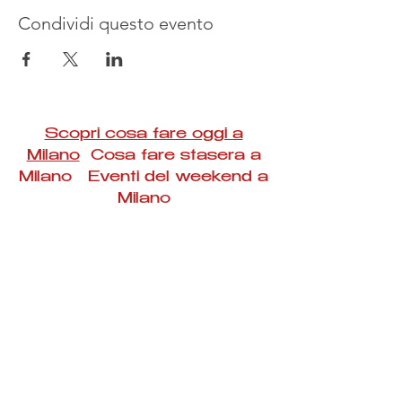
Condividi questo evento
Scopri cosa fare oggi a
Milano
Cosa fare stasera a
Milano Eventi del weekend a
Milano
#Taac #milano #eventi #concerti #spettacoli
#rassegne #bambini #mostre #fotografia
#feste #mercati #fiere #teatro #giochi #locali
#serate #incontri #manifestazioni #sport
#negozi #sport #visiteguidate #convegni
#corsi #cibo
#vino
#shopping #serate
#milanoeventioggi #milanoeventiweekend
#milanoeventinavigli #eventimilanostasera
#mercatinimilano #eventimilano
#cosafareoggi #cosafaremilano.