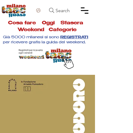
Search
Cosa fare
Oggi
Stasera
Weekend
Categorie
Già 5000 milanesi si sono
REGISTRATI
per ricevere gratis la guida del weekend.