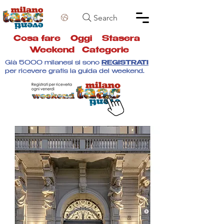
Search
Cosa fare
Oggi
Stasera
Weekend
Categorie
Già 5000 milanesi si sono
REGISTRATI
per ricevere gratis la guida del weekend.