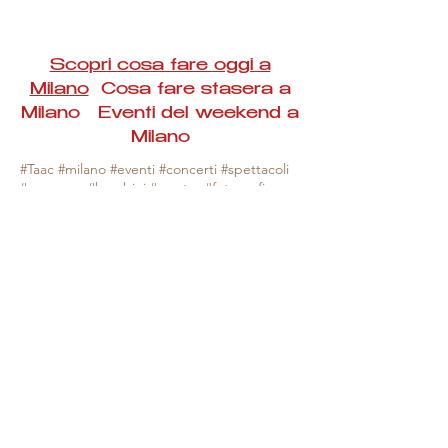
Scopri cosa fare oggi a
Milano
Cosa fare stasera a
Milano Eventi del weekend a
Milano
#Taac #milano #eventi #concerti #spettacoli
#rassegne #bambini #mostre #fotografia
#feste #mercati #fiere #teatro #giochi #locali
#serate #incontri #manifestazioni #sport
#negozi #sport #visiteguidate #convegni
#corsi #cibo
#vino
#shopping #serate
#milanoeventioggi #milanoeventiweekend
#milanoeventinavigli #eventimilanostasera
#mercatinimilano #eventimilano
#cosafareoggi #cosafaremilano.
N.B. Milano Eventi Taac non ha alcuna
responsabilità sull'eventuale annullamento,
variazione o sospensione di un evento, non
essendo mai uno degli organizzatori degli