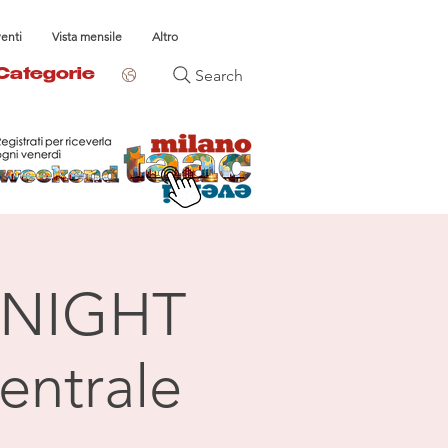
venti
Vista mensile
Altro
Search
Categorie
NIGHT
entrale