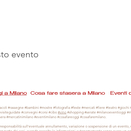
sto evento
i a Milano
Cosa fare stasera a Milano Eventi 
coli #rassegne #bambini #mostre #fotografia #feste #mercati #fiere #teatro #giochi #
#visiteguidate #convegni #corsi #cibo
#vino
#shopping #serate #milanoeventioggi #
sera #mercatinimilano #eventimilano #cosafareoggi #cosafaremilano.
responsabilità sull'eventuale annullamento, variazione o sospensione di un evento
gior parte dei casi, avendo raccolta le informazioni autonomamente senza avere un con