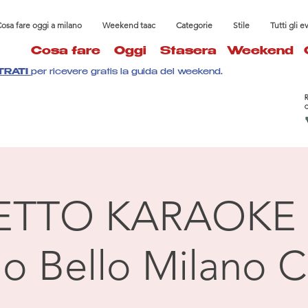
osa fare oggi a milano
Weekend taac
Categorie
Stile
Tutti gli e
Cosa fare
Oggi
Stasera
Weekend
TRATI
per ricevere gratis la guida del weekend.
ETTO KARAOKE 
llo Bello Milano C