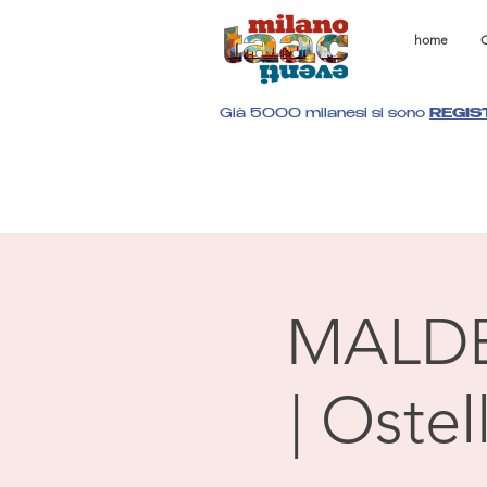
home
C
Già 5000 milanesi si sono
REGIS
MALD
| Oste