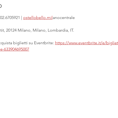
o
02.6705921 | 
ostellobello.mil
anocentrale
it, 20124 Milano, Milano, Lombardia, IT.
uista biglietti su Eventbrite: 
https://www.eventbrite.it/e/biglie
ale-633904695007