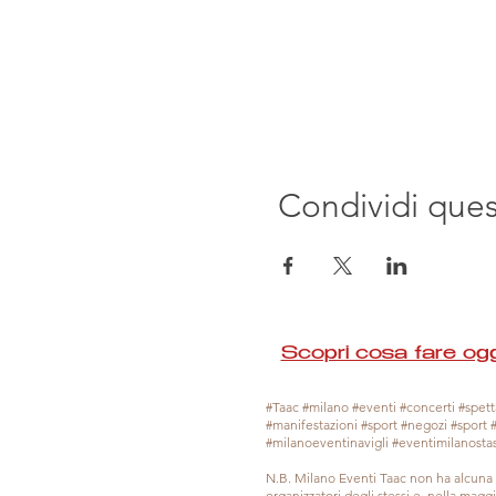
Condividi que
Scopri cosa fare ogg
#Taac #milano #eventi #concerti #spetta
#manifestazioni #sport #negozi #sport 
#milanoeventinavigli #eventimilanosta
N.B. Milano Eventi Taac non ha alcuna 
organizzatori degli stessi e, nella mag