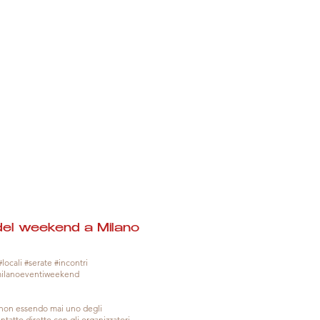
del weekend a Milano
locali #serate #incontri
milanoeventiweekend
, non essendo mai uno degli
tatto diretto con gli organizzatori.