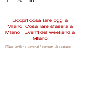
Scopri cosa fare oggi a
Milano
Cosa fare stasera a
Milano Eventi del weekend a
Milano
#Taac #milano #eventi #concerti #spettacoli
#rassegne #bambini #mostre #fotografia
#feste #mercati #fiere #teatro #giochi #locali
#serate #incontri #manifestazioni #sport
#negozi #sport #visiteguidate #convegni
#corsi #cibo
#vino
#shopping #serate
#milanoeventioggi #milanoeventiweekend
#milanoeventinavigli #eventimilanostasera
#mercatinimilano #eventimilano
#cosafareoggi #cosafaremilano.
N.B. Milano Eventi Taac non ha alcuna
responsabilità sull'eventuale annullamento,
variazione o sospensione di un evento, non