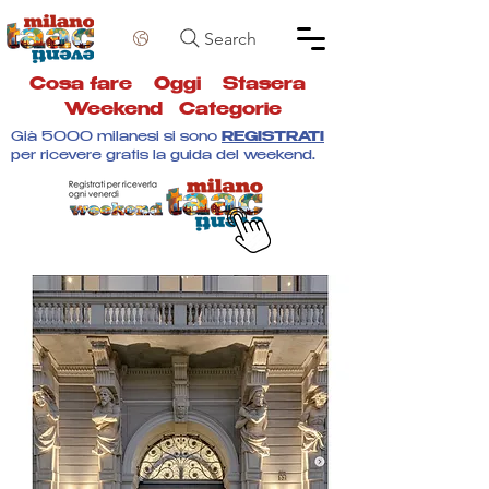
Search
Cosa fare
Oggi
Stasera
Weekend
Categorie
Già 5000 milanesi si sono
REGISTRATI
per ricevere gratis la guida del weekend.