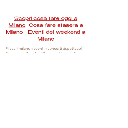
Scopri cosa fare oggi a
Milano
Cosa fare stasera a
Milano Eventi del weekend a
Milano
#Taac #milano #eventi #concerti #spettacoli
#rassegne #bambini #mostre #fotografia
#feste #mercati #fiere #teatro #giochi #locali
#serate #incontri #manifestazioni #sport
#negozi #sport #visiteguidate #convegni
#corsi #cibo
#vino
#shopping #serate
#milanoeventioggi #milanoeventiweekend
#milanoeventinavigli #eventimilanostasera
#mercatinimilano #eventimilano
#cosafareoggi #cosafaremilano.
N.B. Milano Eventi Taac non ha alcuna
responsabilità sull'eventuale annullamento,
variazione o sospensione di un evento, non
essendo mai uno degli organizzatori degli