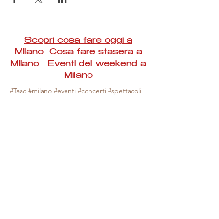
Scopri cosa fare oggi a
Milano
Cosa fare stasera a
Milano Eventi del weekend a
Milano
#Taac #milano #eventi #concerti #spettacoli
#rassegne #bambini #mostre #fotografia
#feste #mercati #fiere #teatro #giochi #locali
#serate #incontri #manifestazioni #sport
#negozi #sport #visiteguidate #convegni
#corsi #cibo
#vino
#shopping #serate
#milanoeventioggi #milanoeventiweekend
#milanoeventinavigli #eventimilanostasera
#mercatinimilano #eventimilano
#cosafareoggi #cosafaremilano.
N.B. Milano Eventi Taac non ha alcuna
responsabilità sull'eventuale annullamento,
variazione o sospensione di un evento, non