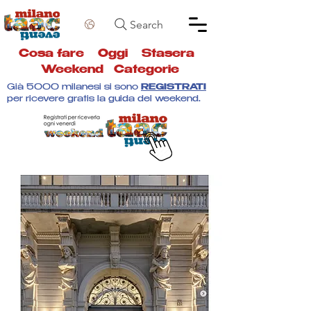
Search
Cosa fare
Oggi
Stasera
Weekend
Categorie
Già 5000 milanesi si sono
REGISTRATI
per ricevere gratis la guida del weekend.