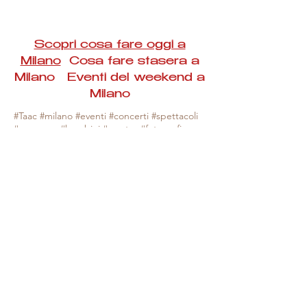
Scopri cosa fare oggi a
Milano
Cosa fare stasera a
Milano Eventi del weekend a
Milano
#Taac #milano #eventi #concerti #spettacoli
#rassegne #bambini #mostre #fotografia
#feste #mercati #fiere #teatro #giochi #locali
#serate #incontri #manifestazioni #sport
#negozi #sport #visiteguidate #convegni
#corsi #cibo
#vino
#shopping #serate
#milanoeventioggi #milanoeventiweekend
#milanoeventinavigli #eventimilanostasera
#mercatinimilano #eventimilano
#cosafareoggi #cosafaremilano.
N.B. Milano Eventi Taac non ha alcuna
responsabilità sull'eventuale annullamento,
variazione o sospensione di un evento, non
essendo mai uno degli organizzatori degli